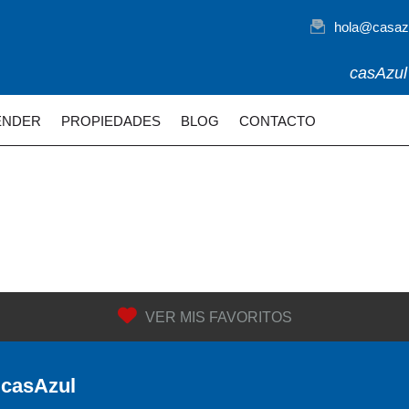
hola@casazu
casAzul 
ENDER
PROPIEDADES
BLOG
CONTACTO
VER MIS FAVORITOS
 casAzul