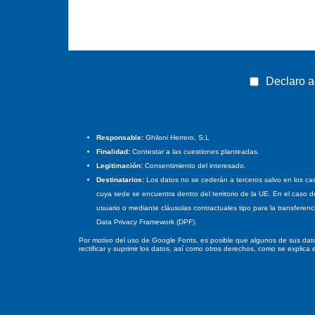
Declaro a
Responsable:
Ghiloni Herrero, S.L
Finalidad:
Contestar a las cuestiones planteadas.
Legitimación:
Consentimiento del interesado.
Destinatarios:
Los datos no se cederán a terceros salvo en los cas
cuya sede se encuentra dentro del territorio de la UE. En el caso 
usuario o mediante cláusulas contractuales tipo para la transferen
Data Privacy Framework (DPF).
Por motivo del uso de Google Fonts, es posible que algunos de sus datos
rectificar y suprimir los datos, así como otros derechos, como se explica 