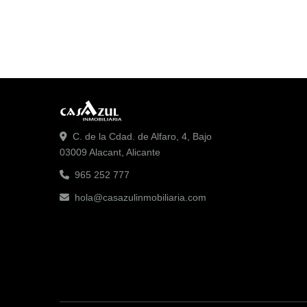
C. de la Cdad. de Alfaro, 4, Bajo
03009 Alacant, Alicante
965 252 777
hola@casazulinmobiliaria.com