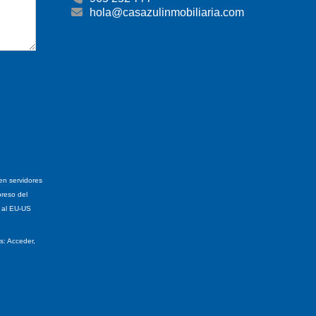
hola@casazulinmobiliaria.com
en servidores
preso del
n al EU-US
s: Acceder,