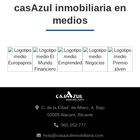
casAzul inmobiliaria en
medios
C. de la Cdad. de Alfaro, 4, Bajo
03009 Alacant, Alicante
965 252 777
hola@casazulinmobiliaria.com