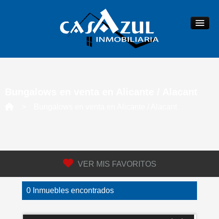
INICIO
Bungalows en venta en Alicante / Alacant
EMPRESA
> Bungalows en venta en Alicante / Alacant
SERVICIOS
QUIERO VENDER
VER MIS FAVORITOS
Valora tu vivienda
0 Inmuebles encontrados
Publica tu inmueble