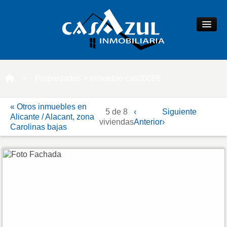
Alquiler de plaza de garaje en Alicante zona
€/mes
Carolinas bajas - 120
Compartir ficha
Contactar
INICIO
>
Propiedades
> Inmueble cas00086
EMPRESA
« Otros inmuebles en
5 de 8
‹
Siguiente
Alicante / Alacant, zona
viviendas
Anterior
›
Carolinas bajas
SERVICIOS
QUIERO VENDER
Valora tu vivienda
Publica tu inmueble