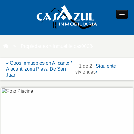
Apartamento en venta en Playa San Juan - Cabo de
€
las Huertas - 186.000
Precio por m²: 5.314 €/m²
Compartir ficha
Contactar
INICIO
>
Propiedades
> Inmueble cas00084
EMPRESA
« Otros inmuebles en Alicante /
1 de 2
Siguiente
Alacant, zona Playa De San
viviendas
›
Juan
SERVICIOS
QUIERO VENDER
Valora tu vivienda
Publica tu inmueble