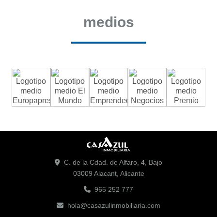
medios
C. de la Cdad. de Alfaro, 4, Bajo
03009 Alacant, Alicante
965 252 777
hola@casazulinmobiliaria.com