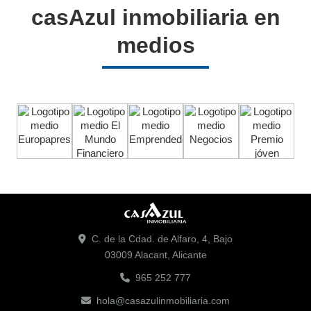
casAzul inmobiliaria en
medios
C. de la Cdad. de Alfaro, 4, Bajo
03009 Alacant, Alicante
965 252 777
hola@casazulinmobiliaria.com